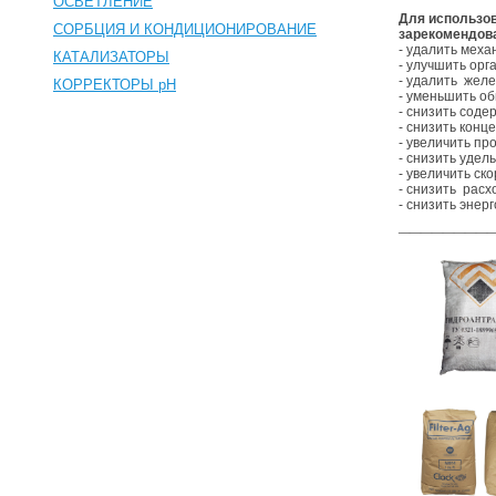
ОСВЕТЛЕНИЕ
Для использо
СОРБЦИЯ И КОНДИЦИОНИРОВАНИЕ
зарекомендов
- удалить мех
КАТАЛИЗАТОРЫ
- улучшить орг
- удалить желе
КОРРЕКТОРЫ pH
- уменьшить о
- снизить сод
- снизить конц
- увеличить п
- снизить удел
- увеличить ск
- снизить расхо
- снизить энер
________